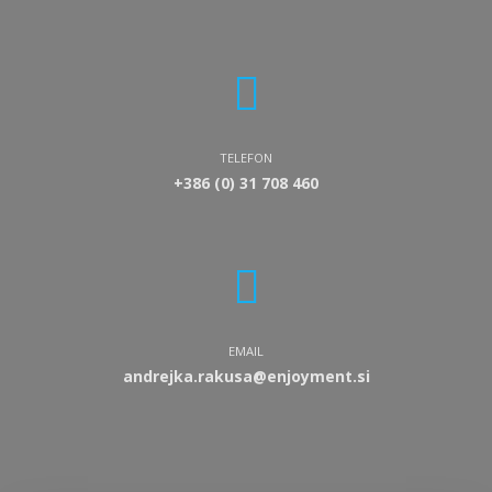
TELEFON
+386 (0) 31 708 460
EMAIL
andrejka.rakusa@enjoyment.si