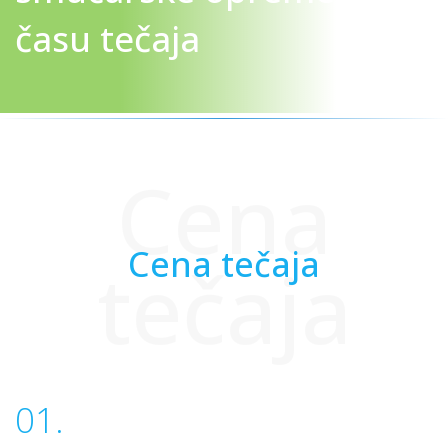
času tečaja
Cena
Cena tečaja
tečaja
01.