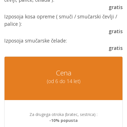
gratis
Izposoja kosa opreme ( smuči / smučarski čevlji /
palice ):
gratis
Izposoja smučarske čelade:
gratis
Cena
(od 6 do 14 let)
Za drugega otroka (bratec, sestrica) :
-10% popusta