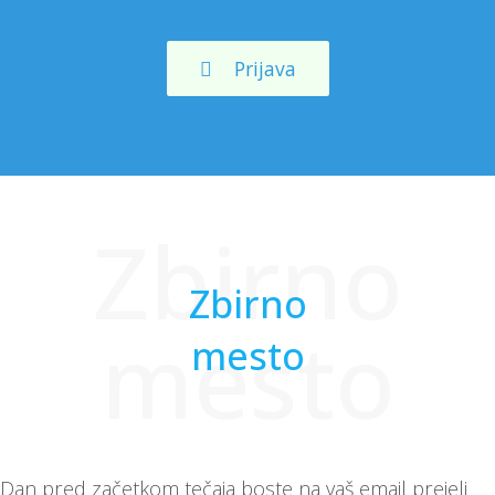
Prijava
Zbirno
Zbirno
mesto
mesto
Dan pred začetkom tečaja boste na vaš email prejeli