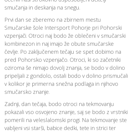
smučanja in deskanja na snegu.
Prvi dan se zberemo na zbirnem mestu
Smučarske šole Intersport Pohorje pri Pohorski
vzpenjači. Otroci naj bodo že oblečeni v smučarski
kombinezon in naj imajo že obute smučarske
čevlje. Po zaključenem tečaju se spet dobimo na
pred Pohorsko vzpenjačo. Otroci, ki so začetniki
oziroma še nimajo dovolj znanja, se bodo v dolino
pripeljali z gondolo, ostali bodo v dolino prismučali
v kolikor je primerna snežna podlaga in njihovo
smučarsko znanje.
Zadnji, dan tečaja, bodo otroci na tekmovanju
pokazali vso osvojeno znanje, saj se bodo z vrstniki
pomerili na veleslalomski progi. Na tekmovanje ste
vabljeni vsi starši, babice dedki, tete in strici ter