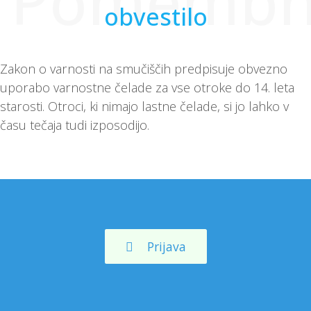
Pomemb
obvestilo
Zakon o varnosti na smučiščih predpisuje obvezno
uporabo varnostne čelade za vse otroke do 14. leta
starosti. Otroci, ki nimajo lastne čelade, si jo lahko v
času tečaja tudi izposodijo.
Prijava