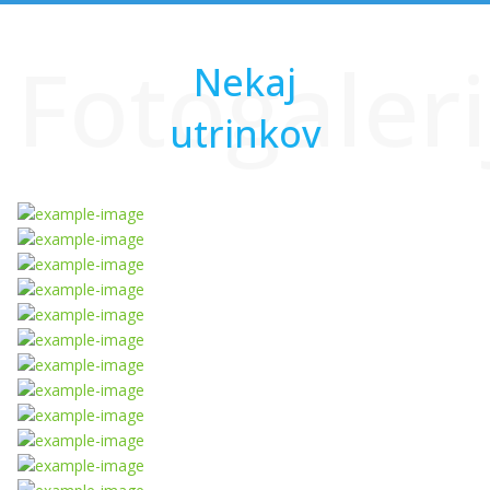
Fotogaleri
Nekaj
utrinkov