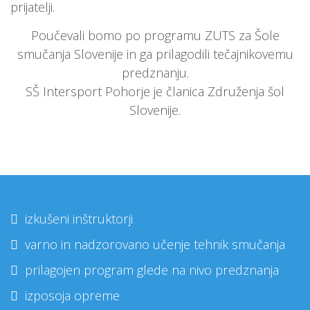
prijatelji.
Poučevali bomo po programu ZUTS za Šole
smučanja Slovenije in ga prilagodili tečajnikovemu
predznanju.
SŠ Intersport Pohorje je članica Združenja šol
Slovenije.
izkušeni inštruktorji
varno in nadzorovano učenje tehnik smučanja
prilagojen program glede na nivo predznanja
izposoja opreme