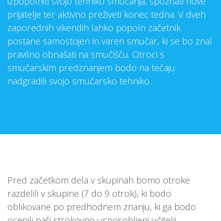
izpopolniti svojo tehniko smučanja, spoznati nove
prijatelje ter aktivno preživeti konec tedna. V dveh
zaporednih vikendih lahko popoln začetnik
postane samostojen in varen smučar, ki se bo znal
pravilno obnašati na smučišču. Otroci s
smučarskim predznanjem bodo na tečaju
nadgradili svojo smučarsko tehniko.
Pred začetkom dela v skupinah bomo otroke
razdelili v skupine (7 do 9 otrok), ki bodo
oblikovane po predhodnem znanju, ki ga bodo
ocenili naši strokovno usposobljeni učitelji