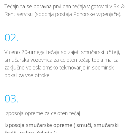
Tečajnina se poravna prvi dan tečaja v gotovini v Ski &
Rent servisu (spodnja postaja Pohorske vzpenjače).
02.
V ceno 20-urnega tečaja so zajeti smučarski učitelji,
smučarska vozovnica za celoten tečaj, topla malica,
zaključno veleslalomsko tekmovanje in spominski
pokali za vse otroke.
03.
Izposoja opreme za celoten tečaj
Izposoja smučarske opreme ( smuči, smučarski
čevlji, palice, čelada ):