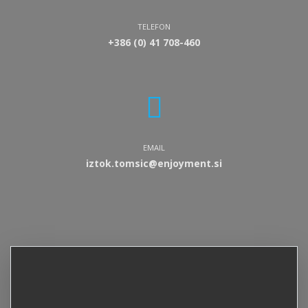
TELEFON
+386 (0) 41 708-460
EMAIL
iztok.tomsic@enjoyment.si