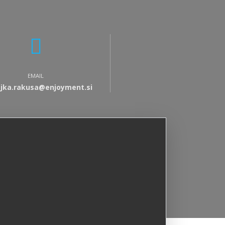
EMAIL
jka.rakusa@enjoyment.si