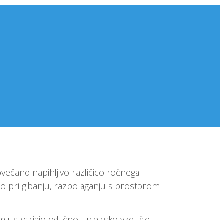
ečano napihljivo različico ročnega
jo pri gibanju, razpolaganju s prostorom
em ustvarjajo odlično turnirsko vzdušje.