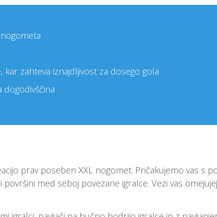
a nogometa
, kar zahteva iznajdljivost za dosego gola
 dogodivščina
acijo prav poseben XXL nogomet. Pričakujemo vas s pov
i površini med seboj povezane igralce. Vezi vas omejuje
 igralci, navijači pa bučno bodrijo igralce in z navijanj