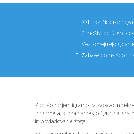
XXL različica ročneg
2 moštvi po 6 igralcev
Vezi omejujejo gibanje
Zabave polna športna
Pod Pohorjem igramo za zabavo in rekre
nogometa, ki ima namesto figur na igraln
in obvladovanje žoge.
XXL nogomet igrata dve moštvi s po šestimi