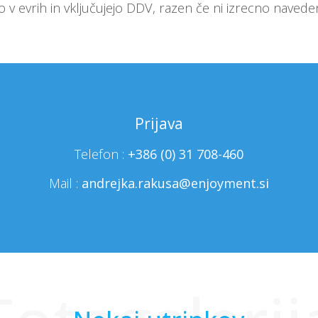
 v evrih in vključujejo DDV, razen če ni izrecno naved
Prijava
Telefon :
+386 (0) 31 708-460
Mail :
andrejka.rakusa@enjoyment.si