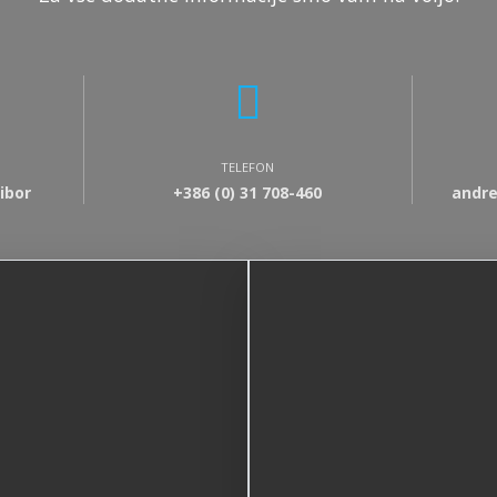
TELEFON
ibor
+386 (0) 31 708-460
andre